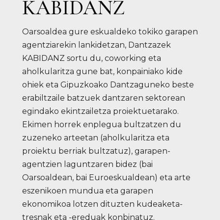
KABIDANZ
Oarsoaldea gure eskualdeko tokiko garapen
agentziarekin lankidetzan, Dantzazek
KABIDANZ sortu du, coworking eta
aholkularitza gune bat, konpainiako kide
ohiek eta Gipuzkoako Dantzaguneko beste
erabiltzaile batzuek dantzaren sektorean
egindako ekintzailetza proiektuetarako.
Ekimen horrek enplegua bultzatzen du
zuzeneko arteetan (aholkularitza eta
proiektu berriak bultzatuz), garapen-
agentzien laguntzaren bidez (bai
Oarsoaldean, bai Euroeskualdean) eta arte
eszenikoen mundua eta garapen
ekonomikoa lotzen dituzten kudeaketa-
tresnak eta -ereduak konbinatuz.