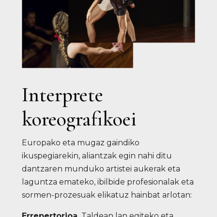
Interprete
koreografikoei
Europako eta mugaz gaindiko
ikuspegiarekin, aliantzak egin nahi ditu
dantzaren munduko artistei aukerak eta
laguntza emateko, ibilbide profesionalak eta
sormen-prozesuak elikatuz hainbat arlotan:
Errepertorioa.
Taldean lan egiteko eta