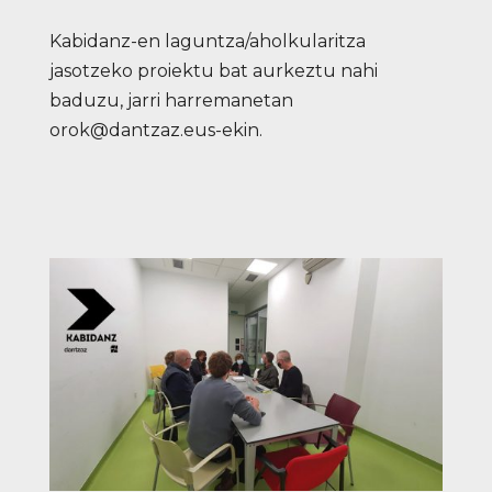
Kabidanz-en laguntza/aholkularitza
jasotzeko proiektu bat aurkeztu nahi
baduzu, jarri harremanetan
orok@dantzaz.eus
-ekin
.