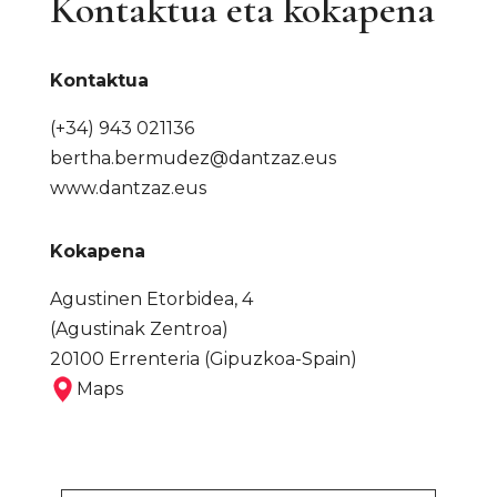
Kontaktua eta kokapena
Kontaktua
(+34) 943 021136
bertha.bermudez@dantzaz.eus
www.dantzaz.eus
Kokapena
Agustinen Etorbidea, 4
(Agustinak Zentroa)
20100 Errenteria (Gipuzkoa-Spain)
Maps