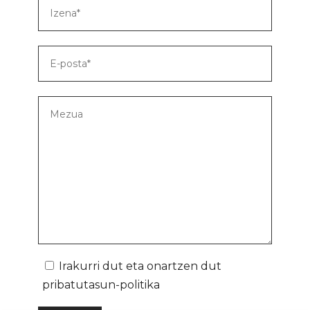
Irakurri dut eta onartzen dut
pribatutasun-politika