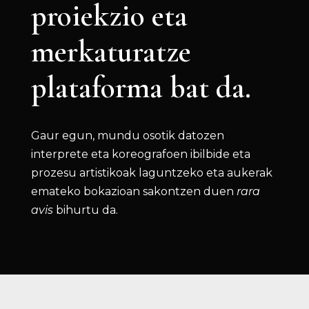
proiekzio eta
merkaturatze
plataforma bat da.
Gaur egun, mundu osotik datozen
interprete eta koreografoen ibilbide eta
prozesu artistikoak laguntzeko eta aukerak
emateko bokazioan sakontzen duen
rara
avis
bihurtu da.