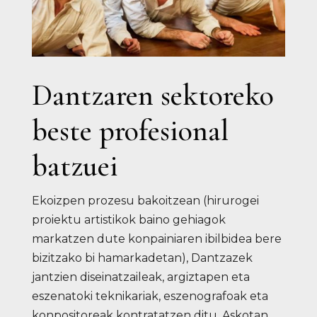
Dantzaren sektoreko
beste profesional
batzuei
Ekoizpen prozesu bakoitzean (hirurogei
proiektu artistikok baino gehiagok
markatzen dute konpainiaren ibilbidea bere
bizitzako bi hamarkadetan), Dantzazek
jantzien diseinatzaileak, argiztapen eta
eszenatoki teknikariak, eszenografoak eta
konpositoreak kontratatzen ditu. Askotan,