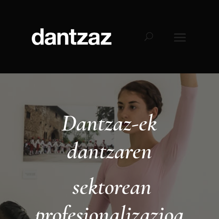
Dantzaz-ek
dantzaren
sektorean
profesionalizazioa