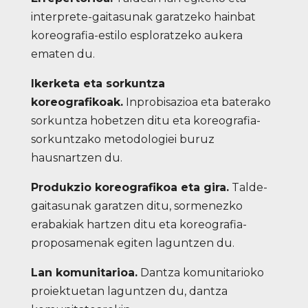
interprete-gaitasunak garatzeko hainbat
koreografia-estilo esploratzeko aukera
ematen du.
Ikerketa eta sorkuntza
koreografikoak.
Inprobisazioa eta baterako
sorkuntza hobetzen ditu eta koreografia-
sorkuntzako metodologiei buruz
hausnartzen du.
Produkzio koreografikoa eta gira.
Talde-
gaitasunak garatzen ditu, sormenezko
erabakiak hartzen ditu eta koreografia-
proposamenak egiten laguntzen du.
Lan komunitarioa.
Dantza komunitarioko
proiektuetan laguntzen du, dantza