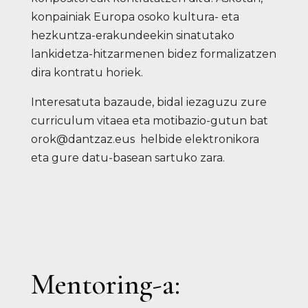
konpainiak Europa osoko kultura- eta
hezkuntza-erakundeekin sinatutako
lankidetza-hitzarmenen bidez formalizatzen
dira kontratu horiek.
Interesatuta bazaude, bidal iezaguzu zure
curriculum vitaea eta motibazio-gutun bat
orok@dantzaz.eus
helbide elektronikora
eta gure datu-basean sartuko zara.
Mentoring-a: