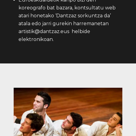
koreografo bat bazara, kontsultatu web
atari honetako ‘Dantzaz sorkuntza da’
atala edo jarri gurekin harremanetan
artistik@dantzaz.eus
helbide
elektronikoan.