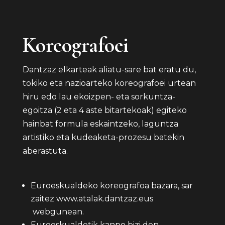
Koreografoei
Dantzaz elkarteak aliatu-sare bat eratu du,
tokiko eta nazioarteko koreografoei urtean
hiru edo lau ekoizpen- eta sorkuntza-
egoitza (2 eta 4 aste bitartekoak) egiteko
hainbat formula eskaintzeko, laguntza
artistiko eta kudeaketa-prozesu batekin
aberastuta.
Euroeskualdeko koreografoa bazara, sar
zaitez
www.atalak.dantzaz.eus
webgunean.
Euroeskualdetik kanpo bizi den