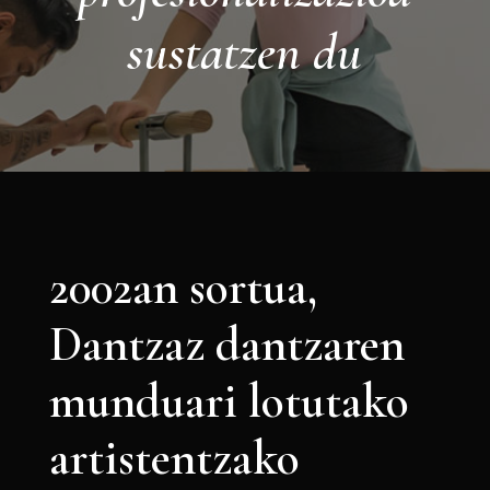
sustatzen du
2002an sortua,
Dantzaz dantzaren
munduari lotutako
artistentzako