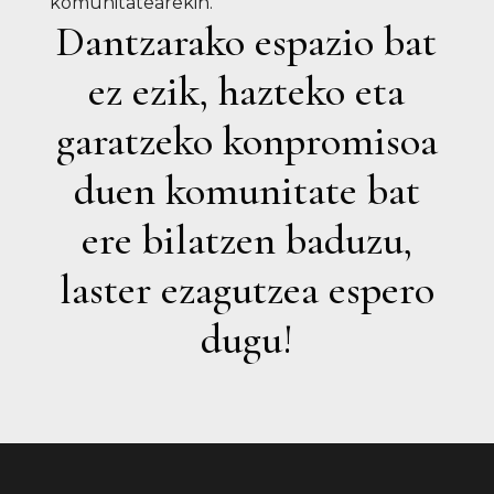
komunitatearekin.
Dantzarako espazio bat
ez ezik, hazteko eta
garatzeko konpromisoa
duen komunitate bat
ere bilatzen baduzu,
laster ezagutzea espero
dugu!