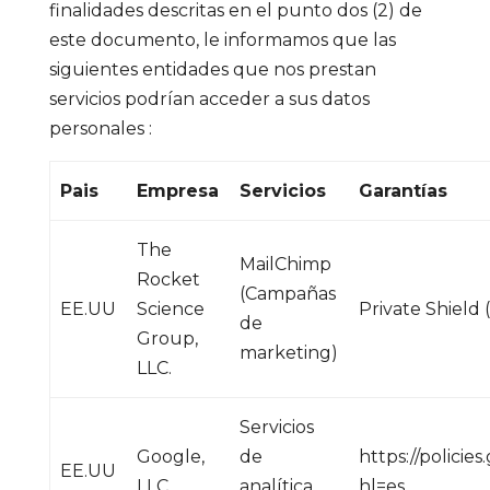
finalidades descritas en el punto dos (2) de
este documento, le informamos que las
siguientes entidades que nos prestan
servicios podrían acceder a sus datos
personales :
Pais
Empresa
Servicios
Garantías
The
MailChimp
Rocket
(Campañas
EE.UU
Science
Private Shield
de
Group,
marketing)
LLC.
Servicios
Google,
de
https://policie
EE.UU
LLC
analítica
hl=es