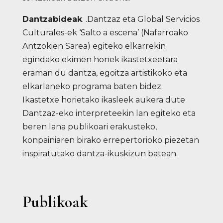
Dantzabideak
. .Dantzaz eta Global Servicios
Culturales-ek ‘Salto a escena’ (Nafarroako
Antzokien Sarea) egiteko elkarrekin
egindako ekimen honek ikastetxeetara
eraman du dantza, egoitza artistikoko eta
elkarlaneko programa baten bidez.
Ikastetxe horietako ikasleek aukera dute
Dantzaz-eko interpreteekin lan egiteko eta
beren lana publikoari erakusteko,
konpainiaren birako errepertorioko piezetan
inspiratutako dantza-ikuskizun batean.
Publikoak