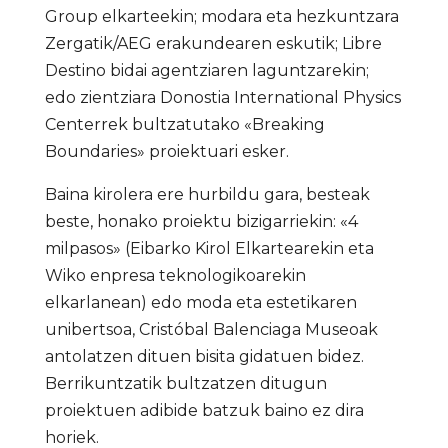
Group elkarteekin; modara eta hezkuntzara
Zergatik/AEG erakundearen eskutik; Libre
Destino bidai agentziaren laguntzarekin;
edo zientziara Donostia International Physics
Centerrek bultzatutako «Breaking
Boundaries» proiektuari esker.
Baina kirolera ere hurbildu gara, besteak
beste, honako proiektu bizigarriekin: «4
milpasos» (Eibarko Kirol Elkartearekin eta
Wiko enpresa teknologikoarekin
elkarlanean) edo moda eta estetikaren
unibertsoa, Cristóbal Balenciaga Museoak
antolatzen dituen bisita gidatuen bidez.
Berrikuntzatik bultzatzen ditugun
proiektuen adibide batzuk baino ez dira
horiek.