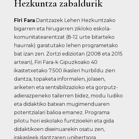
Hezkuntza zabaldurik
Firi Fara
.Dantzazek Lehen Hezkuntzako
bigarren eta hirugarren zikloko eskola-
komunitatearentzat (8-12 urte bitarteko
haurrak) garatutako lehen programetako
bat izan zen. Zortzi ediziotan (2008 eta 2015
artean), Firi Fara-k Gipuzkoako 40
ikastetxetako 7.500 ikasleri hurbildu zien
dantza, topaketa informalen, jolasen,
ariketen eta sentsibilizazioko eta gorputz-
adierazpeneko tailerren bidez, modu ludiko
eta didaktiko batean mugimenduaren
potentzialari balioa emanez. Programa
pilotu hori eskolako funtzioekin eta gida
didaktikoen diseinuarekin osatu zen,
irakasleek dantzaren unibertsora