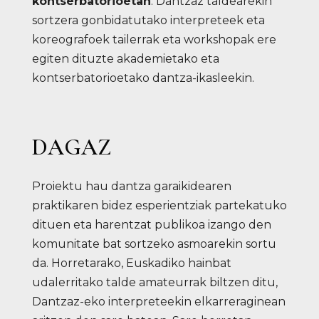
kontserbatorioetan
. Dantzaz taldearekin
sortzera gonbidatutako interpreteek eta
koreografoek tailerrak eta workshopak ere
egiten dituzte akademietako eta
kontserbatorioetako dantza-ikasleekin.
DAGAZ
Proiektu hau dantza garaikidearen
praktikaren bidez esperientziak partekatuko
dituen eta harentzat publikoa izango den
komunitate bat sortzeko asmoarekin sortu
da. Horretarako, Euskadiko hainbat
udalerritako talde amateurrak biltzen ditu,
Dantzaz-eko interpreteekin elkarreraginean