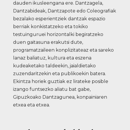
dauden ikusleengana ere. Dantzagela,
Dantzabideak, Dantzapote edo Coleografiak
bezalako esperientziek dantzak espazio
berriak konkistatzeko eta tokiko
testuinguruei horizontalki begiratzeko
duen gaitasuna erakutsi dute,
programatzaileen konplizitateaz eta sareko
lanaz baliatuz, kultura eta eszena
kudeaketako taldeekin, jaialdietako
zuzendaritzekin eta publikoekin batera.
Ekintza horiek guztiak ez lirateke posible
izango funtsezko aliatu bat gabe,
Gipuzkoako Dantzagunea, konpainiaren
etxea eta etxea.