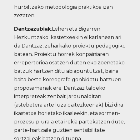
hurbiltzeko metodologia praktikoa izan
zezaten.
Dantzazubiak
.Lehen eta Bigarren
Hezkuntzako ikastetxeekin elkarlanean ari
da Dantzaz, zeharkako proiektu pedagogiko
batean. Proiektu horrek konpainiaren
errepertorioa osatzen duten ekoizpenetako
batzuk hartzen ditu abiapuntutzat, baina
baita beste koreografo gonbidatu batzuen
proposamenak ere. Dantzaz taldeko
interpreteak zenbait jardunalditan
(astebetera arte luza daitezkeenak) bizi dira
ikastetxe horietako ikasleekin, eta sormen-
prozesu plurala eta irekia partekatzen dute,
parte-hartzaile guztien sentsibilitate
sortzaileak batzen dituena.