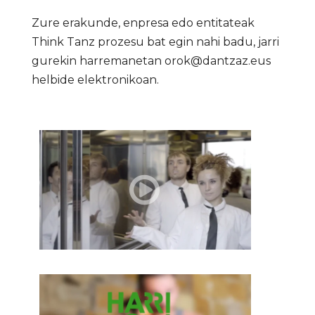
Zure erakunde, enpresa edo entitateak
Think Tanz prozesu bat egin nahi badu, jarri
gurekin harremanetan
orok@dantzaz.eus
helbide elektronikoan.