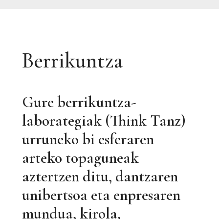
Berrikuntza
Gure berrikuntza-
laborategiak (Think Tanz)
urruneko bi esferaren
arteko topaguneak
aztertzen ditu, dantzaren
unibertsoa eta enpresaren
mundua, kirola,