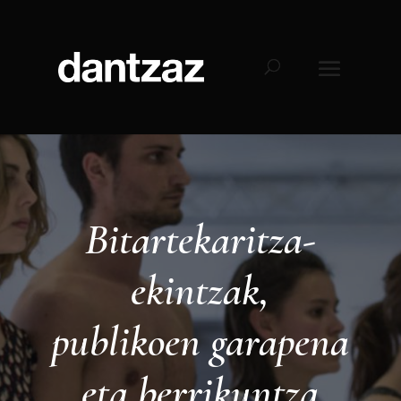
Bitartekaritza-
ekintzak,
publikoen garapena
eta berrikuntza