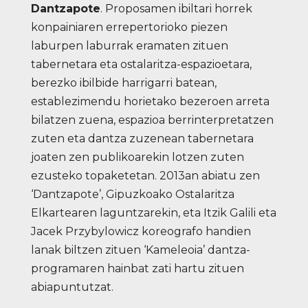
Dantzapote
. Proposamen ibiltari horrek
konpainiaren errepertorioko piezen
laburpen laburrak eramaten zituen
tabernetara eta ostalaritza-espazioetara,
berezko ibilbide harrigarri batean,
establezimendu horietako bezeroen arreta
bilatzen zuena, espazioa berrinterpretatzen
zuten eta dantza zuzenean tabernetara
joaten zen publikoarekin lotzen zuten
ezusteko topaketetan. 2013an abiatu zen
‘Dantzapote’, Gipuzkoako Ostalaritza
Elkartearen laguntzarekin, eta Itzik Galili eta
Jacek Przybylowicz koreografo handien
lanak biltzen zituen ‘Kameleoia’ dantza-
programaren hainbat zati hartu zituen
abiapuntutzat.