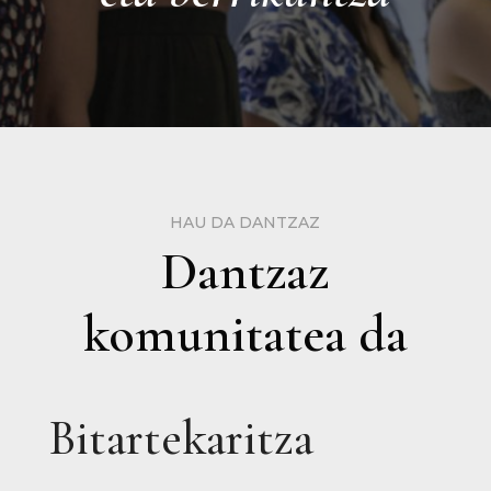
HAU DA DANTZAZ
Dantzaz
komunitatea da
Bitartekaritza