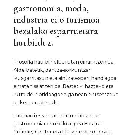
gastronomia, moda,
industria edo turismoa
bezalako esparruetara
hurbilduz.
Filosofia hau bi helburutan oinarritzen da.
Alde batetik, dantza-sorkuntzari
ikusgarritasun eta aintzatespen handiagoa
ematen saiatzen da. Bestetik, hazteko eta
lurralde hibridoagoen gainean entseatzeko
aukera ematen du.
Lan horri esker, urte hauetan zehar
gastronomiara hurbildu gara Basque
Culinary Center eta Fleischmann Cooking