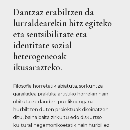
Dantzaz erabiltzen da
lurraldearekin hitz egiteko
eta sentsibilitate eta
identitate sozial
heterogeneoak
ikusarazteko.
Filosofia horretatik abiatuta, sorkuntza
garaikidea praktika artistiko horrekin hain
ohituta ez dauden publikoengana
hurbiltzen duten proiektuak diseinatzen
ditu, baina baita zirkuitu edo diskurtso
kultural hegemonikoetatik hain hurbil ez