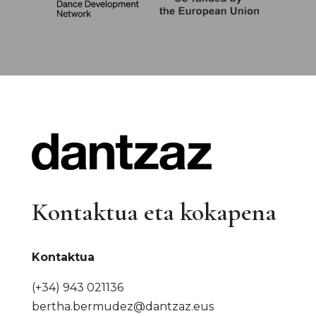
Kontaktua eta kokapena
Kontaktua
(+34) 943 021136
bertha.bermudez@dantzaz.eus