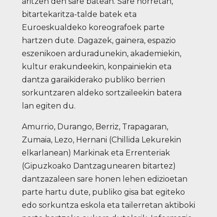
aritzen den sare batean. Sare horretan,
bitartekaritza-talde batek eta
Euroeskualdeko koreografoek parte
hartzen dute. Dagazek, gainera, espazio
eszenikoen arduradunekin, akademiekin,
kultur erakundeekin, konpainiekin eta
dantza garaikiderako publiko berrien
sorkuntzaren aldeko sortzaileekin batera
lan egiten du.
Amurrio, Durango, Berriz, Trapagaran,
Zumaia, Lezo, Hernani (Chillida Lekurekin
elkarlanean) Markinak eta Errenteriak
(Gipuzkoako Dantzagunearen bitartez)
dantzazaleen sare honen lehen edizioetan
parte hartu dute, publiko gisa bat egiteko
edo sorkuntza eskola eta tailerretan aktiboki