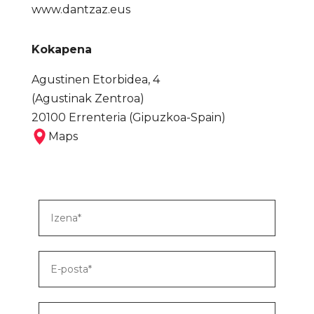
www.dantzaz.eus
Kokapena
Agustinen Etorbidea, 4
(Agustinak Zentroa)
20100 Errenteria (Gipuzkoa-Spain)
Maps