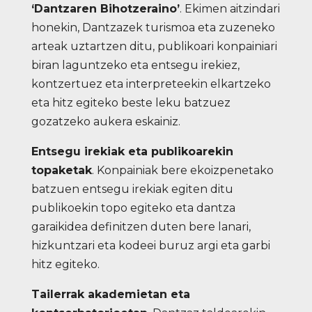
‘Dantzaren Bihotzeraino’
. Ekimen aitzindari
honekin, Dantzazek turismoa eta zuzeneko
arteak uztartzen ditu, publikoari konpainiari
biran laguntzeko eta entsegu irekiez,
kontzertuez eta interpreteekin elkartzeko
eta hitz egiteko beste leku batzuez
gozatzeko aukera eskainiz.
Entsegu irekiak eta publikoarekin
topaketak
. Konpainiak bere ekoizpenetako
batzuen entsegu irekiak egiten ditu
publikoekin topo egiteko eta dantza
garaikidea definitzen duten bere lanari,
hizkuntzari eta kodeei buruz argi eta garbi
hitz egiteko.
Tailerrak akademietan eta