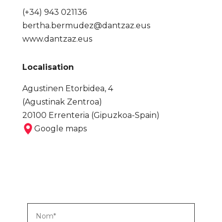
(+34) 943 021136
bertha.bermudez@dantzaz.eus
www.dantzaz.eus
Localisation
Agustinen Etorbidea, 4
(Agustinak Zentroa)
20100 Errenteria (Gipuzkoa-Spain)
Google maps