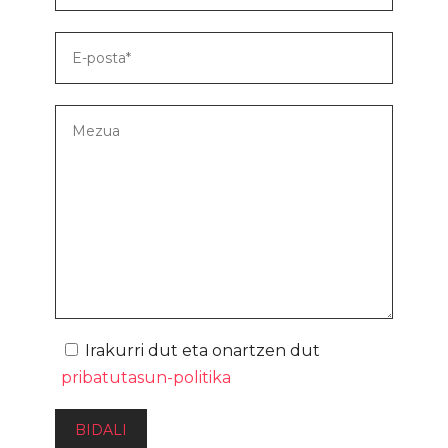
Irakurri dut eta onartzen dut
pribatutasun-politika