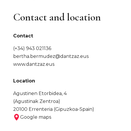
Contact and location
Contact
(+34) 943 021136
bertha.bermudez@dantzaz.eus
www.dantzaz.eus
Location
Agustinen Etorbidea, 4
(Agustinak Zentroa)
20100 Errenteria (Gipuzkoa-Spain)
Google maps